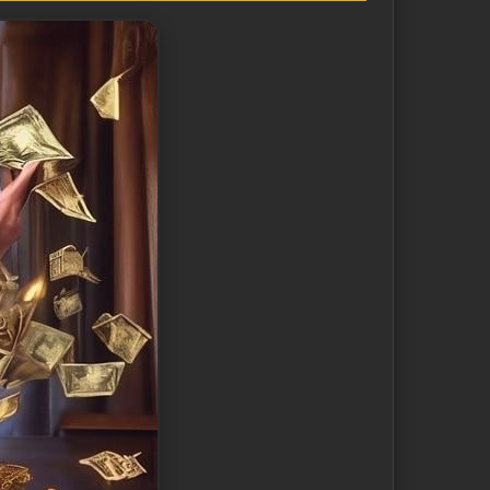
📱 Download
APK
Download
Baixar
Instalar