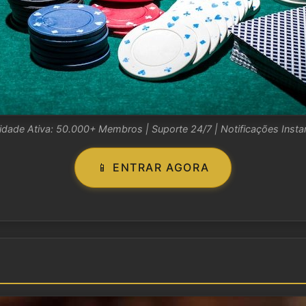
dade Ativa: 50.000+ Membros | Suporte 24/7 | Notificações Insta
📱 ENTRAR AGORA