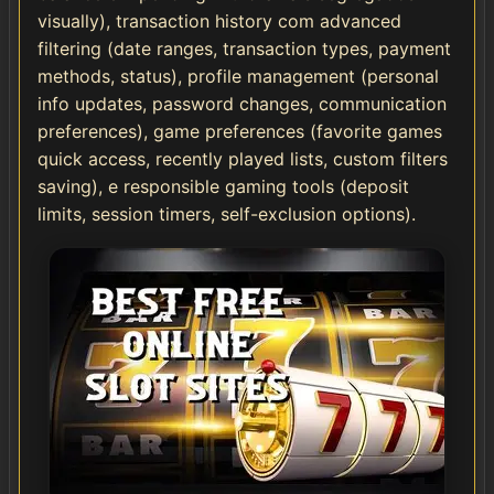
visually), transaction history com advanced
filtering (date ranges, transaction types, payment
methods, status), profile management (personal
info updates, password changes, communication
preferences), game preferences (favorite games
quick access, recently played lists, custom filters
saving), e responsible gaming tools (deposit
limits, session timers, self-exclusion options).