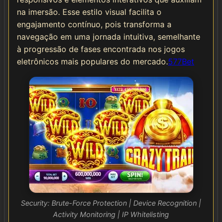
na imersão. Esse estilo visual facilita o
engajamento contínuo, pois transforma a
navegação em uma jornada intuitiva, semelhante
à progressão de fases encontrada nos jogos
eletrônicos mais populares do mercado.
577Bet
Security: Brute-Force Protection | Device Recognition |
Activity Monitoring | IP Whitelisting