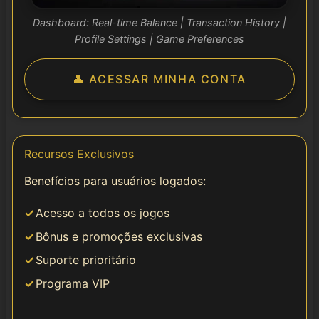
Dashboard: Real-time Balance | Transaction History |
Profile Settings | Game Preferences
👤 ACESSAR MINHA CONTA
Recursos Exclusivos
Benefícios para usuários logados:
Acesso a todos os jogos
Bônus e promoções exclusivas
Suporte prioritário
Programa VIP