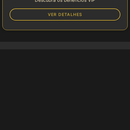
Descubra os benefícios VIP
VER DETALHES