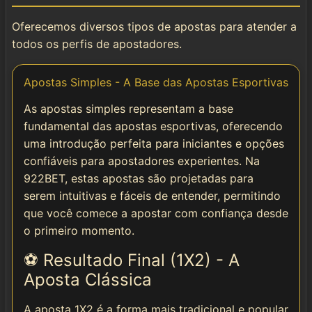
Oferecemos diversos tipos de apostas para atender a
todos os perfis de apostadores.
Apostas Simples - A Base das Apostas Esportivas
As apostas simples representam a base
fundamental das apostas esportivas, oferecendo
uma introdução perfeita para iniciantes e opções
confiáveis para apostadores experientes. Na
922BET, estas apostas são projetadas para
serem intuitivas e fáceis de entender, permitindo
que você comece a apostar com confiança desde
o primeiro momento.
⚽ Resultado Final (1X2) - A
Aposta Clássica
A aposta 1X2 é a forma mais tradicional e popular