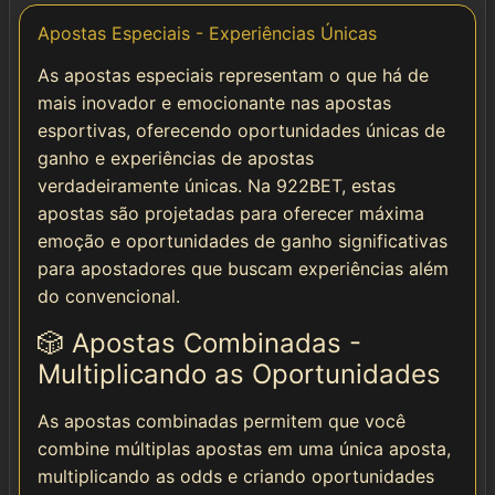
Apostas Especiais - Experiências Únicas
As apostas especiais representam o que há de
mais inovador e emocionante nas apostas
esportivas, oferecendo oportunidades únicas de
ganho e experiências de apostas
verdadeiramente únicas. Na 922BET, estas
apostas são projetadas para oferecer máxima
emoção e oportunidades de ganho significativas
para apostadores que buscam experiências além
do convencional.
🎲 Apostas Combinadas -
Multiplicando as Oportunidades
As apostas combinadas permitem que você
combine múltiplas apostas em uma única aposta,
multiplicando as odds e criando oportunidades