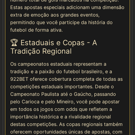
Estas apostas especiais adicionam uma dimensão
extra de emoção aos grandes eventos,
permitindo que você participe da história do
futebol de forma ativa.
🏆 Estaduais e Copas - A
Tradição Regional
Os campeonatos estaduais representam a
tradição e a paixão do futebol brasileiro, e a
922BET oferece cobertura completa de todas as
competições estaduais importantes. Desde o
Campeonato Paulista até o Gaúcho, passando
pelo Carioca e pelo Mineiro, você pode apostar
em todos os jogos com odds que refletem a
importância histórica e a rivalidade regional
destas competições. As copas regionais também
oferecem oportunidades únicas de apostas, com