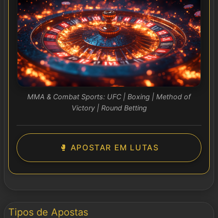
MMA & Combat Sports: UFC | Boxing | Method of
Victory | Round Betting
🥊 APOSTAR EM LUTAS
Tipos de Apostas