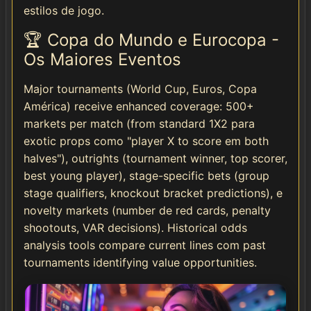
estilos de jogo.
🏆 Copa do Mundo e Eurocopa -
Os Maiores Eventos
Major tournaments (World Cup, Euros, Copa
América) receive enhanced coverage: 500+
markets per match (from standard 1X2 para
exotic props como "player X to score em both
halves"), outrights (tournament winner, top scorer,
best young player), stage-specific bets (group
stage qualifiers, knockout bracket predictions), e
novelty markets (number de red cards, penalty
shootouts, VAR decisions). Historical odds
analysis tools compare current lines com past
tournaments identifying value opportunities.