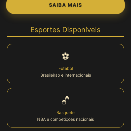
SAIBA MAIS
👤 Conta
Login
Esportes Disponíveis
Cadastro
⚽
Bônus
Futebol
Brasileirão e internacionais
VIP
Lottery
🏀
🏆 Plataforma
Basquete
NBA e competições nacionais
Plataforma