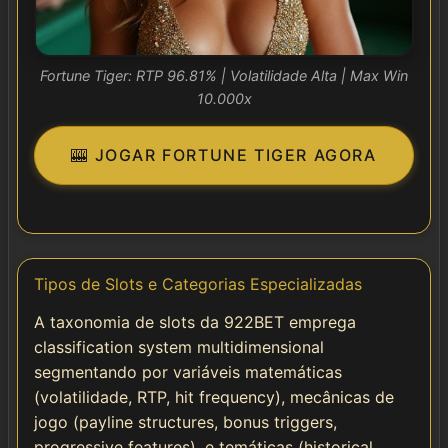
Fortune Tiger: RTP 96.81% | Volatilidade Alta | Max Win
10.000x
🎰 JOGAR FORTUNE TIGER AGORA
Tipos de Slots e Categorias Especializadas
A taxonomia de slots da 922BET emprega
classification system multidimensional
segmentando por variáveis matemáticas
(volatilidade, RTP, hit frequency), mecânicas de
jogo (payline structures, bonus triggers,
progressive features), e temáticas (historical