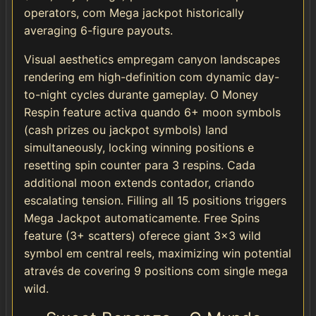
operators, com Mega jackpot historically
averaging 6-figure payouts.
Visual aesthetics empregam canyon landscapes
rendering em high-definition com dynamic day-
to-night cycles durante gameplay. O Money
Respin feature activa quando 6+ moon symbols
(cash prizes ou jackpot symbols) land
simultaneously, locking winning positions e
resetting spin counter para 3 respins. Cada
additional moon extends contador, criando
escalating tension. Filling all 15 positions triggers
Mega Jackpot automaticamente. Free Spins
feature (3+ scatters) oferece giant 3×3 wild
symbol em central reels, maximizing win potential
através de covering 9 positions com single mega
wild.