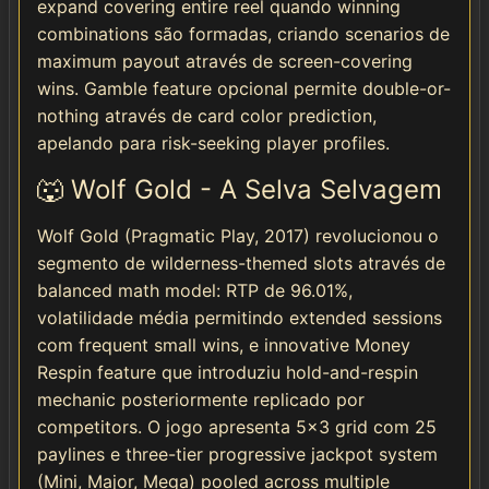
expand covering entire reel quando winning
combinations são formadas, criando scenarios de
maximum payout através de screen-covering
wins. Gamble feature opcional permite double-or-
nothing através de card color prediction,
apelando para risk-seeking player profiles.
🐺 Wolf Gold - A Selva Selvagem
Wolf Gold (Pragmatic Play, 2017) revolucionou o
segmento de wilderness-themed slots através de
balanced math model: RTP de 96.01%,
volatilidade média permitindo extended sessions
com frequent small wins, e innovative Money
Respin feature que introduziu hold-and-respin
mechanic posteriormente replicado por
competitors. O jogo apresenta 5×3 grid com 25
paylines e three-tier progressive jackpot system
(Mini, Major, Mega) pooled across multiple