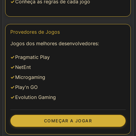
Conheça as regras de cada jogo
Provedores de Jogos
Jogos dos melhores desenvolvedores:
Pragmatic Play
NetEnt
Microgaming
Play'n GO
Evolution Gaming
COMEÇAR A JOGAR