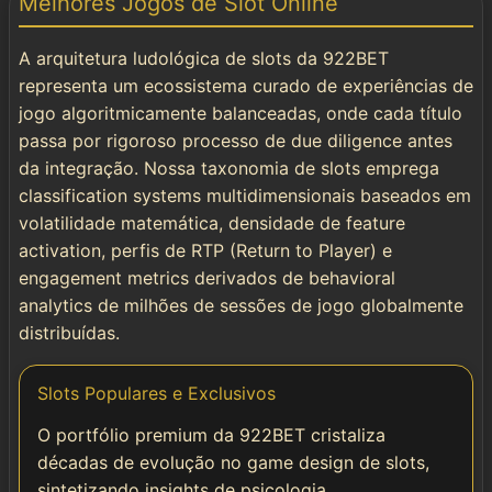
Melhores Jogos de Slot Online
Instalar
A arquitetura ludológica de slots da 922BET
🌐 Social & Contato
representa um ecossistema curado de experiências de
jogo algoritmicamente balanceadas, onde cada título
📱 Telegram
passa por rigoroso processo de due diligence antes
da integração. Nossa taxonomia de slots emprega
classification systems multidimensionais baseados em
📘 Facebook
volatilidade matemática, densidade de feature
activation, perfis de RTP (Return to Player) e
engagement metrics derivados de behavioral
analytics de milhões de sessões de jogo globalmente
distribuídas.
Slots Populares e Exclusivos
O portfólio premium da 922BET cristaliza
décadas de evolução no game design de slots,
sintetizando insights de psicologia