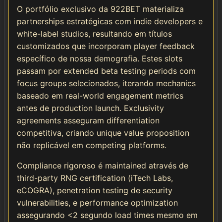
O portfólio exclusivo da 922BET materializa
partnerships estratégicas com indie developers e
white-label studios, resultando em títulos
customizados que incorporam player feedback
específico de nossa demografia. Estes slots
passam por extended beta testing periods com
focus groups selecionados, iterando mechanics
baseado em real-world engagement metrics
antes de production launch. Exclusivity
agreements asseguram differentiation
competitiva, criando unique value proposition
não replicável em competing platforms.
Compliance rigoroso é maintained através de
third-party RNG certification (iTech Labs,
eCOGRA), penetration testing de security
vulnerabilities, e performance optimization
assegurando <2 segundo load times mesmo em