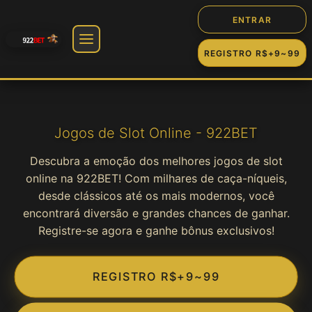
ENTRAR
REGISTRO R$+9~99
🎰 Jogos
Slot
Jogos de Slot Online - 922BET
Descubra a emoção dos melhores jogos de slot
Cassino
online na 922BET! Com milhares de caça-níqueis,
desde clássicos até os mais modernos, você
Fortune
encontrará diversão e grandes chances de ganhar.
Registre-se agora e ganhe bônus exclusivos!
Jogos
REGISTRO R$+9~99
Game