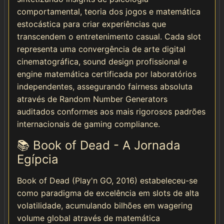
comportamental, teoria dos jogos e matemática
estocástica para criar experiências que
transcendem o entretenimento casual. Cada slot
representa uma convergência de arte digital
cinematográfica, sound design profissional e
engine matemática certificada por laboratórios
independentes, assegurando fairness absoluta
através de Random Number Generators
auditados conformes aos mais rigorosos padrões
internacionais de gaming compliance.
📚 Book of Dead - A Jornada
Egípcia
Book of Dead (Play'n GO, 2016) estabeleceu-se
como paradigma de excelência em slots de alta
volatilidade, acumulando bilhões em wagering
volume global através de matemática