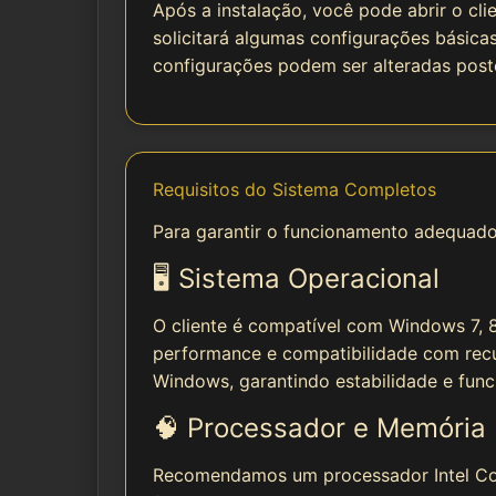
Após a instalação, você pode abrir o cli
solicitará algumas configurações básicas
configurações podem ser alteradas post
Requisitos do Sistema Completos
Para garantir o funcionamento adequado
🖥️ Sistema Operacional
O cliente é compatível com Windows 7, 8
performance e compatibilidade com recu
Windows, garantindo estabilidade e func
🧠 Processador e Memória
Recomendamos um processador Intel Cor