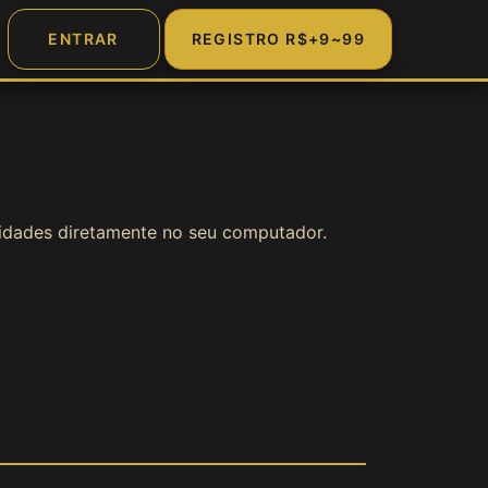
ENTRAR
REGISTRO R$+9~99
👤 Conta
Login
lidades diretamente no seu computador.
Cadastro
Bônus
VIP
Lottery