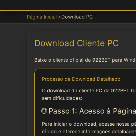
Página Inicial
Download PC
Download Cliente PC
Baixe o cliente oficial da 922BET para Win
Processo de Download Detalhado
O download do cliente PC da 922BET foi p
sem dificuldades:
🌐 Passo 1: Acesso à Página
Para iniciar o download, acesse nossa p
rápido e oferece informações detalhadas 