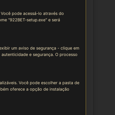
. Você pode acessá-lo através do
nome "922BET-setup.exe" e será
exibir um aviso de segurança - clique em
ua autenticidade e segurança. O processo
alizáveis. Você pode escolher a pasta de
também oferece a opção de instalação