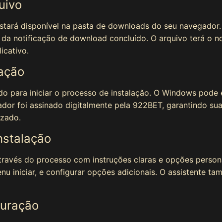
uivo
estará disponível na pasta de downloads do seu navegador
da notificação de download concluído. O arquivo terá o 
icativo.
lação
do para iniciar o processo de instalação. O Windows pode 
alador foi assinado digitalmente pela 922BET, garantindo s
izado.
nstalação
através do processo com instruções claras e opções person
enu iniciar, e configurar opções adicionais. O assistente 
guração