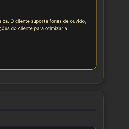
ca. O cliente suporta fones de ouvido,
ões do cliente para otimizar a