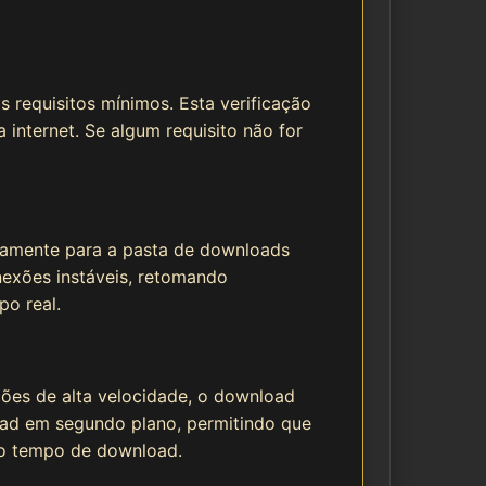
 requisitos mínimos. Esta verificação
internet. Se algum requisito não for
etamente para a pasta de downloads
exões instáveis, retomando
o real.
ões de alta velocidade, o download
oad em segundo plano, permitindo que
 o tempo de download.