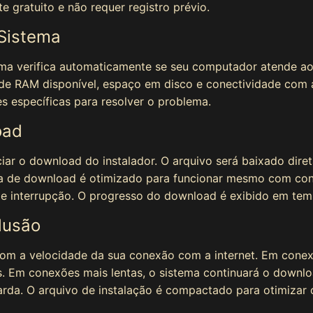
 gratuito e não requer registro prévio.
 Sistema
ema verifica automaticamente se seu computador atende aos
de RAM disponível, espaço em disco e conectividade com a 
s específicas para resolver o problema.
oad
iar o download do instalador. O arquivo será baixado dir
a de download é otimizado para funcionar mesmo com con
 interrupção. O progresso do download é exibido em temp
lusão
om a velocidade da sua conexão com a internet. Em conex
. Em conexões mais lentas, o sistema continuará o downl
rda. O arquivo de instalação é compactado para otimizar