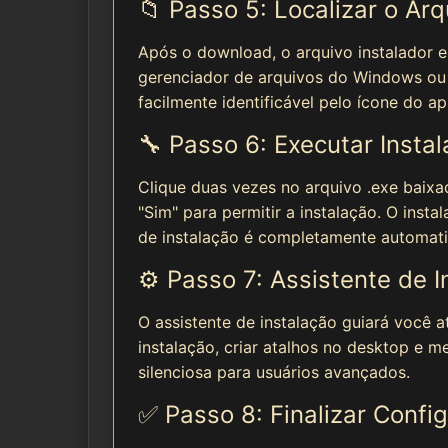
📁 Passo 5: Localizar o Arq
Após o download, o arquivo instalador 
gerenciador de arquivos do Windows ou 
facilmente identificável pelo ícone do apl
🔧 Passo 6: Executar Insta
Clique duas vezes no arquivo .exe baixa
"Sim" para permitir a instalação. O inst
de instalação é completamente automat
⚙️ Passo 7: Assistente de I
O assistente de instalação guiará você 
instalação, criar atalhos no desktop e m
silenciosa para usuários avançados.
✅ Passo 8: Finalizar Confi