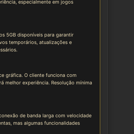
riência, especialmente em jogos
s 5GB disponíveis para garantir
vos temporários, atualizações e
ssários.
 gráfica. O cliente funciona com
erá melhor experiência. Resolução mínima
 conexão de banda larga com velocidade
entas, mas algumas funcionalidades