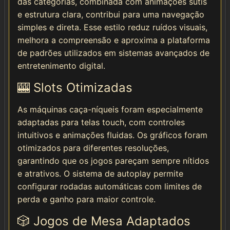
das categorias, combinada com animações sutis
e estrutura clara, contribui para uma navegação
simples e direta. Esse estilo reduz ruídos visuais,
melhora a compreensão e aproxima a plataforma
de padrões utilizados em sistemas avançados de
entretenimento digital.
🎰 Slots Otimizadas
As máquinas caça-níqueis foram especialmente
adaptadas para telas touch, com controles
intuitivos e animações fluidas. Os gráficos foram
otimizados para diferentes resoluções,
garantindo que os jogos pareçam sempre nítidos
e atrativos. O sistema de autoplay permite
configurar rodadas automáticas com limites de
perda e ganho para maior controle.
🎲 Jogos de Mesa Adaptados