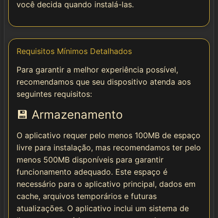
você decida quando instalá-las.
Requisitos Mínimos Detalhados
Para garantir a melhor experiência possível,
recomendamos que seu dispositivo atenda aos
seguintes requisitos:
💾 Armazenamento
O aplicativo requer pelo menos 100MB de espaço
livre para instalação, mas recomendamos ter pelo
menos 500MB disponíveis para garantir
funcionamento adequado. Este espaço é
necessário para o aplicativo principal, dados em
cache, arquivos temporários e futuras
atualizações. O aplicativo inclui um sistema de