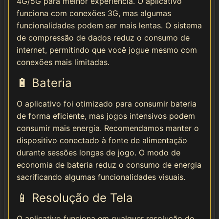
4G/5G para melhor experiência. O aplicativo
funciona com conexões 3G, mas algumas
funcionalidades podem ser mais lentas. O sistema
de compressão de dados reduz o consumo de
internet, permitindo que você jogue mesmo com
conexões mais limitadas.
🔋 Bateria
O aplicativo foi otimizado para consumir bateria
de forma eficiente, mas jogos intensivos podem
consumir mais energia. Recomendamos manter o
dispositivo conectado à fonte de alimentação
durante sessões longas de jogo. O modo de
economia de bateria reduz o consumo de energia
sacrificando algumas funcionalidades visuais.
📱 Resolução de Tela
O aplicativo funciona em qualquer resolução de