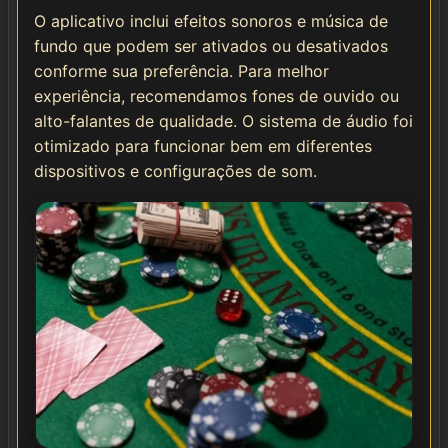
O aplicativo inclui efeitos sonoros e música de
fundo que podem ser ativados ou desativados
conforme sua preferência. Para melhor
experiência, recomendamos fones de ouvido ou
alto-falantes de qualidade. O sistema de áudio foi
otimizado para funcionar bem em diferentes
dispositivos e configurações de som.