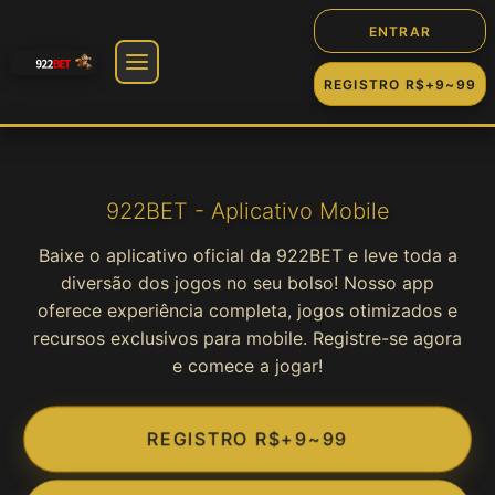
ENTRAR
REGISTRO R$+9~99
🎰 Jogos
Slot
922BET - Aplicativo Mobile
Baixe o aplicativo oficial da 922BET e leve toda a
Cassino
diversão dos jogos no seu bolso! Nosso app
oferece experiência completa, jogos otimizados e
Fortune
recursos exclusivos para mobile. Registre-se agora
e comece a jogar!
Jogos
REGISTRO R$+9~99
Game