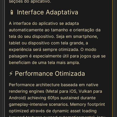
seções do aplicativo.
📱 Interface Adaptativa
A interface do aplicativo se adapta
automaticamente ao tamanho e orientação da
tela do seu dispositivo. Seja em smartphone,
tablet ou dispositivo com tela grande, a
experiência será sempre otimizada. O modo
paisagem é especialmente útil para jogos que se
beneficiam de uma tela mais ampla.
⚡ Performance Otimizada
Performance architecture baseada em native
rendering engines (Metal para iOS, Vulkan para
Android) achieving 60fps sustained durante
gameplay-intensive scenarios. Memory footprint
optimized através de dynamic asset loading